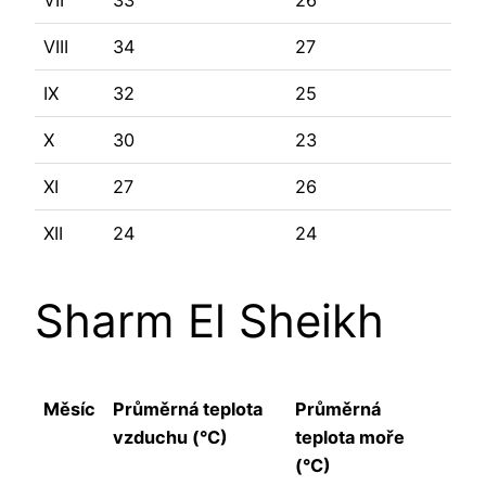
VII
33
26
VIII
34
27
IX
32
25
X
30
23
XI
27
26
XII
24
24
Sharm El Sheikh
Měsíc
Průměrná teplota
Průměrná
vzduchu (°C)
teplota moře
(°C)