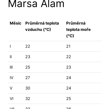
Marsa Alam
Měsíc
Průměrná teplota
Průměrná
vzduchu (°C)
teplota moře
(°C)
I
22
21
II
23
22
III
25
23
IV
27
24
V
30
24
VI
32
25