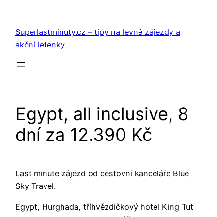
Přeskočit
na
Superlastminuty.cz – tipy na levné zájezdy a
obsah
akční letenky
Egypt, all inclusive, 8
dní za 12.390 Kč
Last minute zájezd od cestovní kanceláře Blue
Sky Travel.
Egypt, Hurghada, tříhvězdičkový hotel King Tut