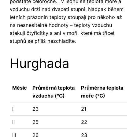
podstatě celoročně. I v lednu se teplota moře a
vzduchu drží nad dvaceti stupni. Naopak během
letních prázdnin teploty stoupají pro někoho až
na nesnesitelné hodnoty – teploty vzduchu
atakují čtyřicítky a ani v moři, které má třicet
stupňů se příliš nezchladíte.
Hurghada
Měsíc
Průměrná teplota
Průměrná teplota
vzduchu (°C)
moře (°C)
I
23
21
II
25
22
III
26
23