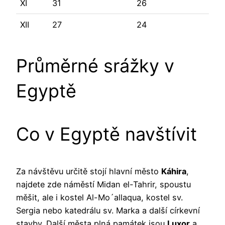
XI
31
26
XII
27
24
Průměrné srážky v
Egyptě
Co v Egyptě navštívit
Za návštěvu určitě stojí hlavní město
Káhira
,
najdete zde náměstí Midan el-Tahrir, spoustu
měšit, ale i kostel Al-Mo´allaqua, kostel sv.
Sergia nebo katedrálu sv. Marka a další církevní
stavby. Další města plná památek jsou
Luxor
a