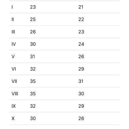
I
23
21
II
25
22
III
26
23
IV
30
24
V
31
26
VI
32
29
VII
35
31
VIII
35
30
IX
32
29
X
30
26