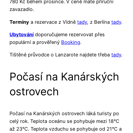
780 Kč během prosince. V ceně máte příruční
zavazadlo.
Termíny
a rezervace z Vídně
tady
, z Berlína
tady
.
Ubytování
doporučujeme rezervovat přes
populární a prověřený
Booking
.
Tištěné průvodce o Lanzarote najdete třeba
tady
.
Počasí na Kanárských
ostrovech
Počasí na Kanárských ostrovech láká turisty po
celý rok. Teplota oceánu se pohybuje mezi 18°C
až 23°C. Teplota vzduchu se pohybuje od 21°C a