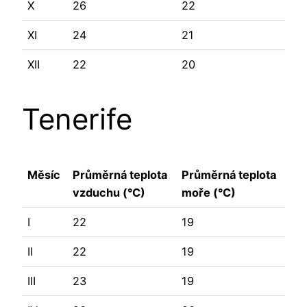
X
26
22
XI
24
21
XII
22
20
Tenerife
Měsíc
Průměrná teplota
Průměrná teplota
vzduchu (°C)
moře (°C)
I
22
19
II
22
19
III
23
19