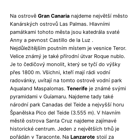
Na ostrově
Gran Canaria
najdeme největší město
Kanárských ostrovů Las Palmas. Hlavními
památkami tohoto města jsou katedrála svaté
Anny a pevnost Castillo de la Luz .
Nejdůležitějším poutním místem je vesnice Teror.
Velice známý je také přírodní útvar Roque nublo.
Je to čedičový monolit, který se tyčí do výšky
přes 1800 m. Všichni, kteří mají rádi vodní
radovánky, uvítají na tomto ostrově vodní park
Aqualand Maspalomas.
Tenerife
je známé svými
pyramidami v Guíamaru. Najdeme tady také
národní park Canadas del Teide a nejvyšší horu
Španělska Pico del Teide (3.555 m). V hlavním
městě ostrova Santa Cruz najdeme zajímavé
historické centrum. Jeden z největších trhů je
pořádán v Taraconte. Na
Lanzarote
stojí za