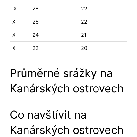
IX
28
22
X
26
22
XI
24
21
XII
22
20
Průměrné srážky na
Kanárských ostrovech
Co navštívit na
Kanárských ostrovech