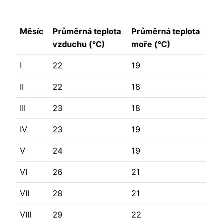
Měsíc
Průměrná teplota
Průměrná teplota
vzduchu (°C)
moře (°C)
I
22
19
II
22
18
III
23
18
IV
23
19
V
24
19
VI
26
21
VII
28
21
VIII
29
22