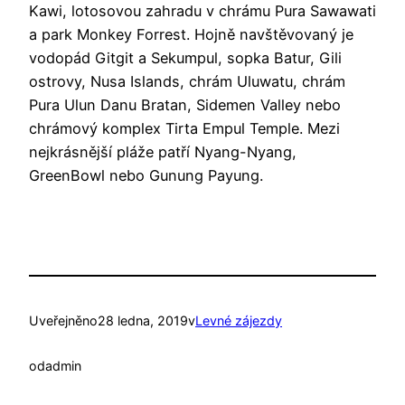
Kawi, lotosovou zahradu v chrámu Pura Sawawati
a park Monkey Forrest. Hojně navštěvovaný je
vodopád Gitgit a Sekumpul, sopka Batur, Gili
ostrovy, Nusa Islands, chrám Uluwatu, chrám
Pura Ulun Danu Bratan, Sidemen Valley nebo
chrámový komplex Tirta Empul Temple. Mezi
nejkrásnější pláže patří Nyang-Nyang,
GreenBowl nebo Gunung Payung.
Uveřejněno
28 ledna, 2019
v
Levné zájezdy
od
admin