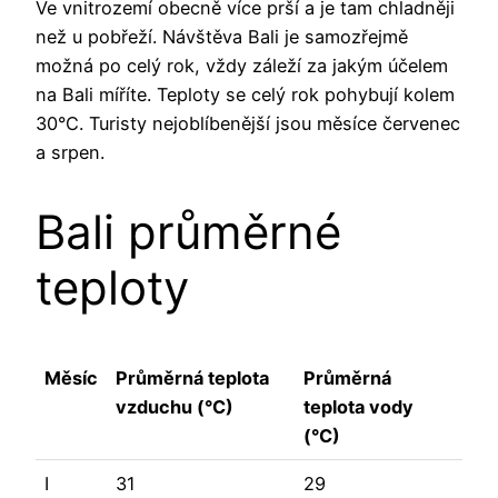
Ve vnitrozemí obecně více prší a je tam chladněji
než u pobřeží. Návštěva Bali je samozřejmě
možná po celý rok, vždy záleží za jakým účelem
na Bali míříte. Teploty se celý rok pohybují kolem
30°C. Turisty nejoblíbenější jsou měsíce červenec
a srpen.
Bali průměrné
teploty
Měsíc
Průměrná teplota
Průměrná
vzduchu (°C)
teplota vody
(°C)
I
31
29