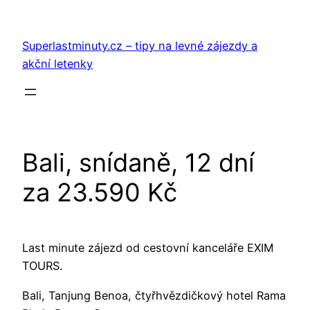
Přeskočit
na
Superlastminuty.cz – tipy na levné zájezdy a
obsah
akční letenky
Bali, snídaně, 12 dní
za 23.590 Kč
Last minute zájezd od cestovní kanceláře EXIM
TOURS.
Bali, Tanjung Benoa, čtyřhvězdičkový hotel Rama