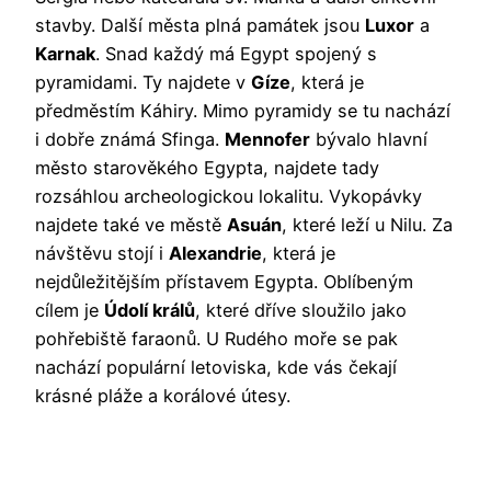
stavby. Další města plná památek jsou
Luxor
a
Karnak
. Snad každý má Egypt spojený s
pyramidami. Ty najdete v
Gíze
, která je
předměstím Káhiry. Mimo pyramidy se tu nachází
i dobře známá Sfinga.
Mennofer
bývalo hlavní
město starověkého Egypta, najdete tady
rozsáhlou archeologickou lokalitu. Vykopávky
najdete také ve městě
Asuán
, které leží u Nilu. Za
návštěvu stojí i
Alexandrie
, která je
nejdůležitějším přístavem Egypta. Oblíbeným
cílem je
Údolí králů
, které dříve sloužilo jako
pohřebiště faraonů. U Rudého moře se pak
nachází populární letoviska, kde vás čekají
krásné pláže a korálové útesy.