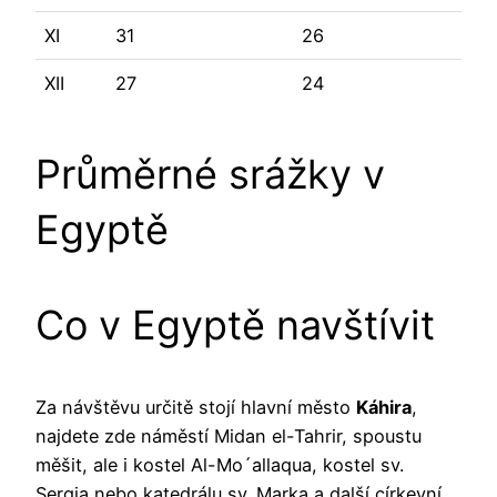
XI
31
26
XII
27
24
Průměrné srážky v
Egyptě
Co v Egyptě navštívit
Za návštěvu určitě stojí hlavní město
Káhira
,
najdete zde náměstí Midan el-Tahrir, spoustu
měšit, ale i kostel Al-Mo´allaqua, kostel sv.
Sergia nebo katedrálu sv. Marka a další církevní