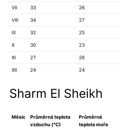
VII
33
26
VIII
34
27
IX
32
25
X
30
23
XI
27
26
XII
24
24
Sharm El Sheikh
Měsíc
Průměrná teplota
Průměrná
vzduchu (°C)
teplota moře