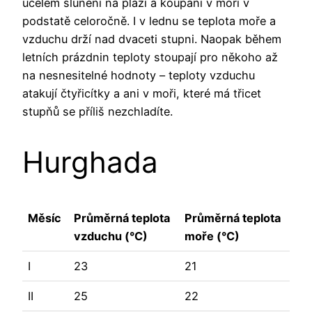
účelem slunění na pláži a koupání v moři v
podstatě celoročně. I v lednu se teplota moře a
vzduchu drží nad dvaceti stupni. Naopak během
letních prázdnin teploty stoupají pro někoho až
na nesnesitelné hodnoty – teploty vzduchu
atakují čtyřicítky a ani v moři, které má třicet
stupňů se příliš nezchladíte.
Hurghada
Měsíc
Průměrná teplota
Průměrná teplota
vzduchu (°C)
moře (°C)
I
23
21
II
25
22