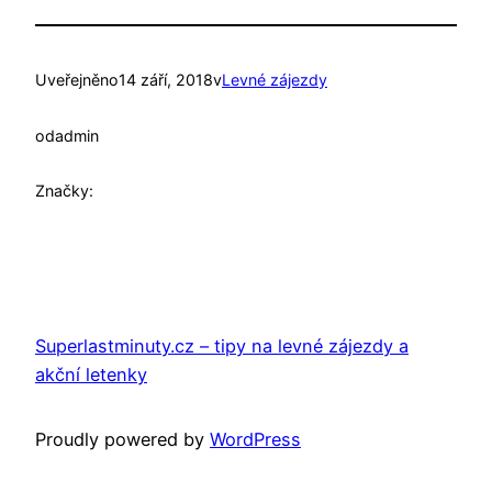
Uveřejněno
14 září, 2018
v
Levné zájezdy
od
admin
Značky:
Superlastminuty.cz – tipy na levné zájezdy a
akční letenky
Proudly powered by
WordPress