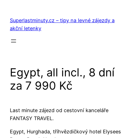
Přeskočit
na
Superlastminuty.cz – tipy na levné zájezdy a
obsah
akční letenky
Egypt, all incl., 8 dní
za 7 990 Kč
Last minute zájezd od cestovní kanceláře
FANTASY TRAVEL.
Egypt, Hurghada, tříhvězdičkový hotel Elysees