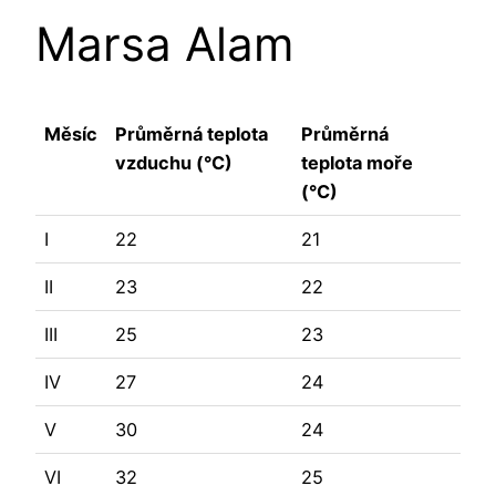
Marsa Alam
Měsíc
Průměrná teplota
Průměrná
vzduchu (°C)
teplota moře
(°C)
I
22
21
II
23
22
III
25
23
IV
27
24
V
30
24
VI
32
25