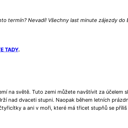
to termín? Nevadí! Všechny last minute zájezdy do
E TADY
.
zemí na světě. Tuto zemi můžete navštívit za účelem s
drží nad dvaceti stupni. Naopak během letních prázdn
yřicítky a ani v moři, které má třicet stupňů se příliš