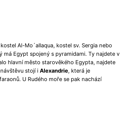
i kostel Al-Mo´allaqua, kostel sv. Sergia nebo
ý má Egypt spojený s pyramidami. Ty najdete v
lo hlavní město starověkého Egypta, najdete
a návštěvu stojí i
Alexandrie
, která je
tě faraonů. U Rudého moře se pak nachází