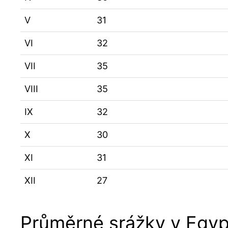
V
31
VI
32
VII
35
VIII
35
IX
32
X
30
XI
31
XII
27
Průměrné srážky v Egyp