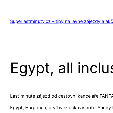
Přeskočit
na
obsah
Superlastminuty.cz – tipy na levné zájezdy a akč
Egypt, all incl
Last minute zájezd od cestovní kanceláře FAN
Egypt, Hurghada, čtyřhvězdičkový hotel Sunny D