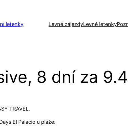
ní letenky
Levné zájezdy
Levné letenky
Pozn
usive, 8 dní za 9
TASY TRAVEL.
ays El Palacio u pláže.