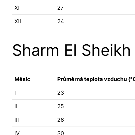
XI
27
XII
24
Sharm El Sheikh
Měsíc
Průměrná teplota vzduchu (°
I
23
II
25
III
26
IV
30