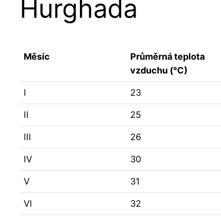
Hurghada
Měsíc
Průměrná teplota
vzduchu (°C)
I
23
II
25
III
26
IV
30
V
31
VI
32