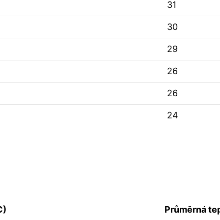
31
30
29
26
26
24
C)
Průměrná tep