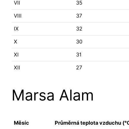
VII
35
VIII
37
IX
32
X
30
XI
31
XII
27
Marsa Alam
Měsíc
Průměrná teplota vzduchu (°