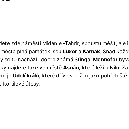
jdete zde náměstí Midan el-Tahrir, spoustu měšit, ale 
ší města plná památek jsou
Luxor
a
Karnak
. Snad každ
y se tu nachází i dobře známá Sfinga.
Mennofer
býva
vky najdete také ve městě
Asuán
, které leží u Nilu. Z
lem je
Údolí králů
, které dříve sloužilo jako pohřebiš
a korálové útesy.