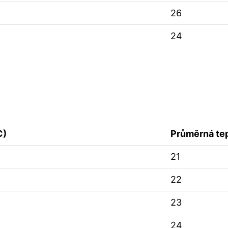
26
24
C)
Průměrná tep
21
22
23
24