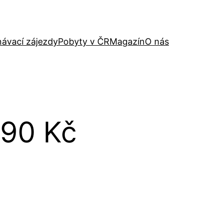
ávací zájezdy
Pobyty v ČR
Magazín
O nás
.490 Kč