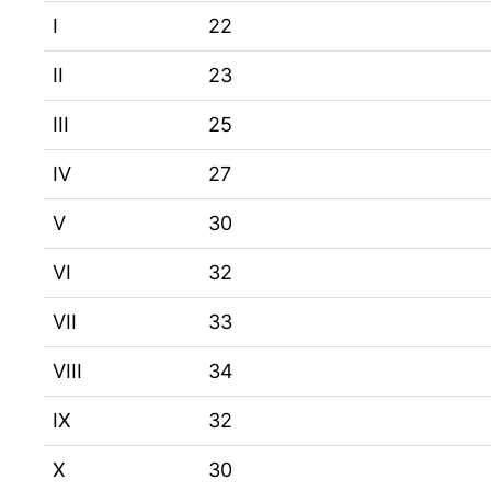
I
22
II
23
III
25
IV
27
V
30
VI
32
VII
33
VIII
34
IX
32
X
30