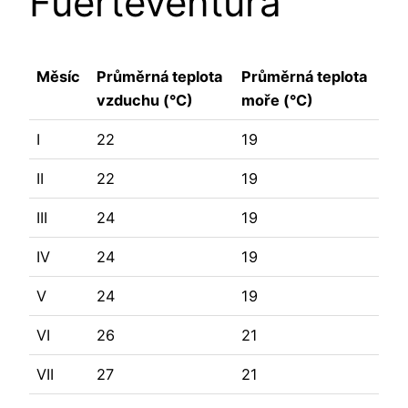
Fuerteventura
Měsíc
Průměrná teplota
Průměrná teplota
vzduchu (°C)
moře (°C)
I
22
19
II
22
19
III
24
19
IV
24
19
V
24
19
VI
26
21
VII
27
21