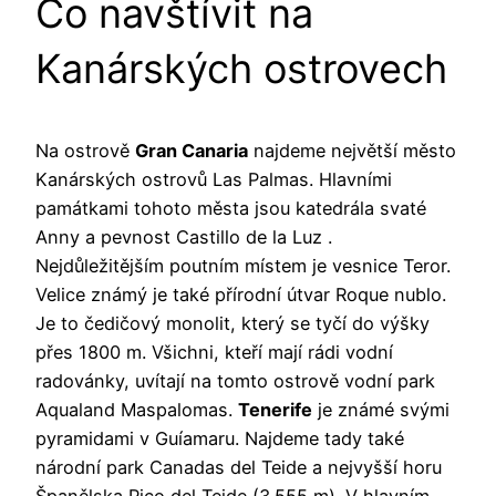
Co navštívit na
Kanárských ostrovech
Na ostrově
Gran Canaria
najdeme největší město
Kanárských ostrovů Las Palmas. Hlavními
památkami tohoto města jsou katedrála svaté
Anny a pevnost Castillo de la Luz .
Nejdůležitějším poutním místem je vesnice Teror.
Velice známý je také přírodní útvar Roque nublo.
Je to čedičový monolit, který se tyčí do výšky
přes 1800 m. Všichni, kteří mají rádi vodní
radovánky, uvítají na tomto ostrově vodní park
Aqualand Maspalomas.
Tenerife
je známé svými
pyramidami v Guíamaru. Najdeme tady také
národní park Canadas del Teide a nejvyšší horu
Španělska Pico del Teide (3.555 m). V hlavním