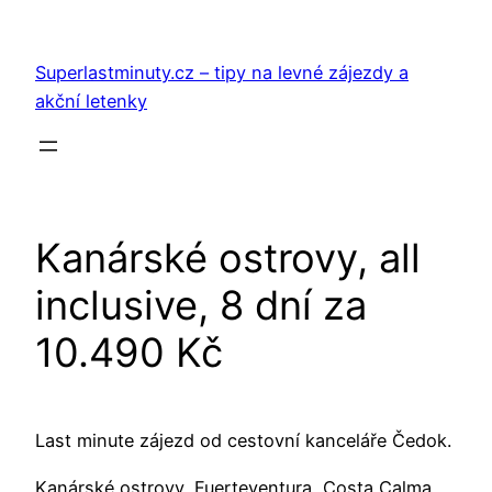
Přeskočit
na
Superlastminuty.cz – tipy na levné zájezdy a
obsah
akční letenky
Kanárské ostrovy, all
inclusive, 8 dní za
10.490 Kč
Last minute zájezd od cestovní kanceláře Čedok.
Kanárské ostrovy, Fuerteventura, Costa Calma,