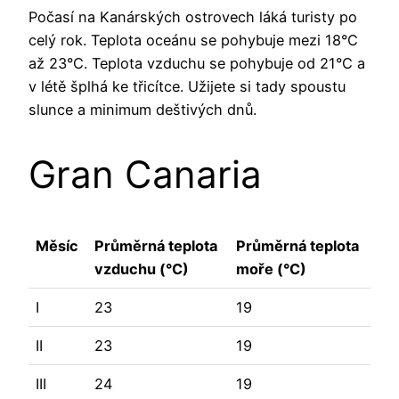
Počasí na Kanárských ostrovech láká turisty po
celý rok. Teplota oceánu se pohybuje mezi 18°C
až 23°C. Teplota vzduchu se pohybuje od 21°C a
v létě šplhá ke třicítce. Užijete si tady spoustu
slunce a minimum deštivých dnů.
Gran Canaria
Měsíc
Průměrná teplota
Průměrná teplota
vzduchu (°C)
moře (°C)
I
23
19
II
23
19
III
24
19