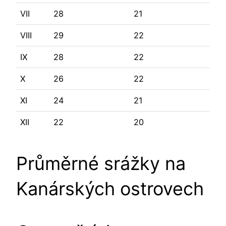
VII
28
21
VIII
29
22
IX
28
22
X
26
22
XI
24
21
XII
22
20
Průměrné srážky na
Kanárských ostrovech