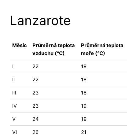
Lanzarote
Měsíc
Průměrná teplota
Průměrná teplota
vzduchu (°C)
moře (°C)
I
22
19
II
22
18
III
23
18
IV
23
19
V
24
19
VI
26
21