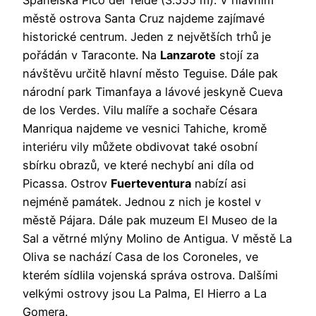
městě ostrova Santa Cruz najdeme zajímavé
historické centrum. Jeden z největších trhů je
pořádán v Taraconte. Na
Lanzarote
stojí za
návštěvu určitě hlavní město Teguise. Dále pak
národní park Timanfaya a lávové jeskyně Cueva
de los Verdes. Vilu malíře a sochaře Césara
Manriqua najdeme ve vesnici Tahiche, kromě
interiéru vily můžete obdivovat také osobní
sbírku obrazů, ve které nechybí ani díla od
Picassa. Ostrov
Fuerteventura
nabízí asi
nejméně památek. Jednou z nich je kostel v
městě Pájara. Dále pak muzeum El Museo de la
Sal a větrné mlýny Molino de Antigua. V městě La
Oliva se nachází Casa de los Coroneles, ve
kterém sídlila vojenská správa ostrova. Dalšími
velkými ostrovy jsou La Palma, El Hierro a La
Gomera.