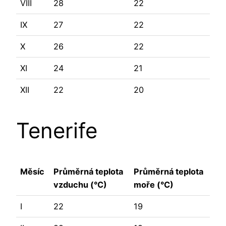
VIII
28
22
IX
27
22
X
26
22
XI
24
21
XII
22
20
Tenerife
Měsíc
Průměrná teplota
Průměrná teplota
vzduchu (°C)
moře (°C)
I
22
19