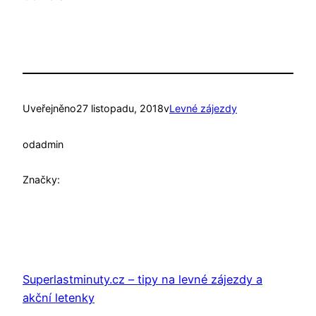
Uveřejněno
27 listopadu, 2018
v
Levné zájezdy
od
admin
Značky:
Superlastminuty.cz – tipy na levné zájezdy a
akční letenky